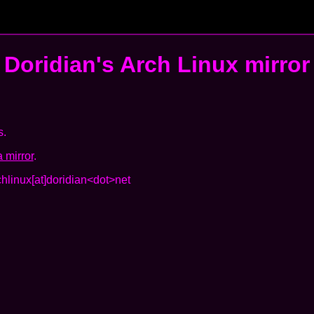
Doridian's
Arch Linux mirror
s.
 mirror
.
chlinux[at]doridian<dot>net