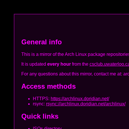
General info
This is a mirror of the Arch Linux package repositorie
It is updated
every hour
from the
csclub.uwaterloo.ca
For any questions about this mirror, contact me at: ar
Access methods
HTTPS:
https://archlinux.doridian.net/
rsync:
rsync://archlinux.doridian.net/archlinux/
Quick links
ISOs directory