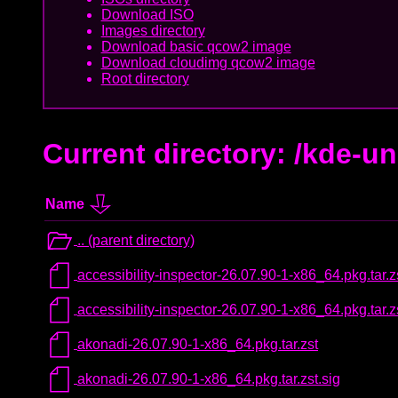
Download ISO
Images directory
Download basic qcow2 image
Download cloudimg qcow2 image
Root directory
Current directory: /kde-u
Name
.. (parent directory)
accessibility-inspector-26.07.90-1-x86_64.pkg.tar.z
accessibility-inspector-26.07.90-1-x86_64.pkg.tar.z
akonadi-26.07.90-1-x86_64.pkg.tar.zst
akonadi-26.07.90-1-x86_64.pkg.tar.zst.sig